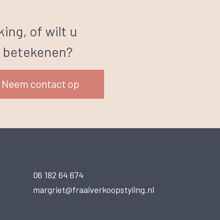
ing, of wilt u
n betekenen?
Neem contact op
T
06 182 64 674
E
margriet@fraaiverkoopstyling.nl