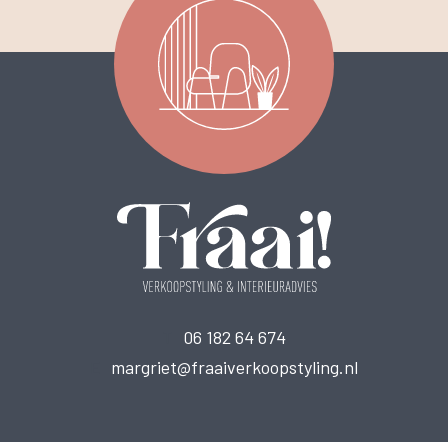
T
06 182 64 674
E
margriet@fraaiverkoopstyling.nl