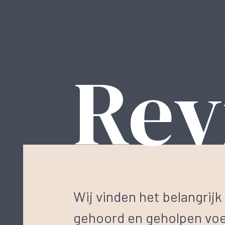
Rev
Wij vinden het belangrijk
gehoord en geholpen voel