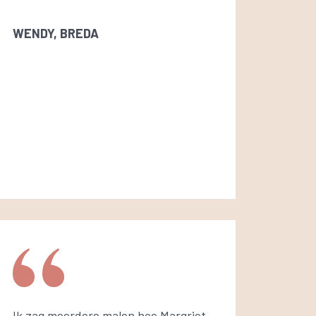
WENDY, BREDA
Ik zag meerdere malen hoe Margriet