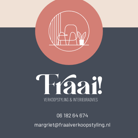
T
06 182 64 674
E
margriet@fraaiverkoopstyling.nl