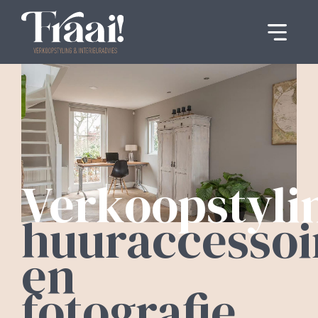
Verkoopstyli
huuraccessoi
en
fotografie