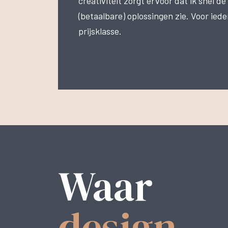
creativiteit zorgt ervoor dat ik snel d
(betaalbare) oplossingen zie. Voor iede
prijsklasse.
Waar
design