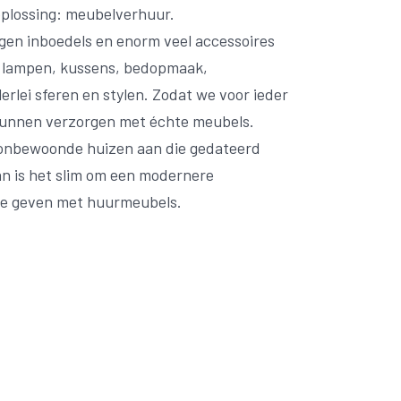
plossing: meubelverhuur.
igen inboedels en enorm veel accessoires
, lampen, kussens, bedopmaak,
lerlei sferen en stylen. Zodat we voor ieder
g kunnen verzorgen met échte meubels.
 onbewoonde huizen aan die gedateerd
an is het slim om een modernere
 te geven met huurmeubels.