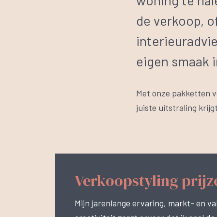
woning te hale
de verkoop, o
interieuradvi
eigen smaak in
Met onze pakketten 
juiste uitstraling krij
Verkoopstyling prijz
Mijn jarenlange ervaring, markt- en va