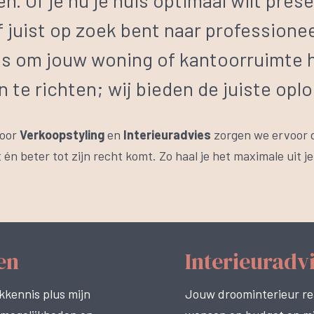
n. Of je nu je huis optimaal wilt pre
f juist op zoek bent naar professione
es om jouw woning of kantoorruimte 
 te richten; wij bieden de juiste oplo
voor
Verkoopstyling
en
Interieuradvies
zorgen we ervoor 
gt én beter tot zijn recht komt. Zo haal je het maximale uit je
en
Interieuradvi
kkennis plus mijn
Jouw droominterieur re