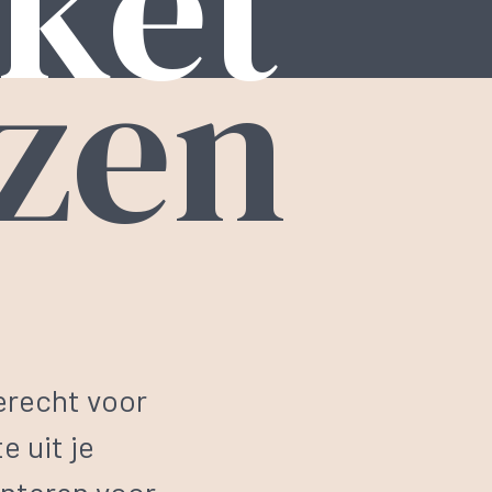
ket
jzen
erecht voor
e uit je