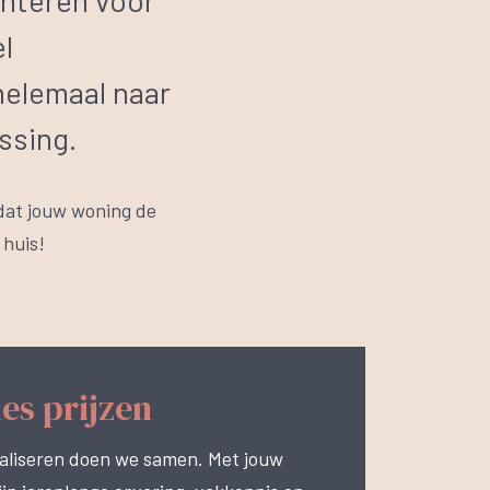
senteren voor
el
helemaal naar
ssing.
dat jouw woning de
 huis!
es prijzen
aliseren doen we samen. Met jouw