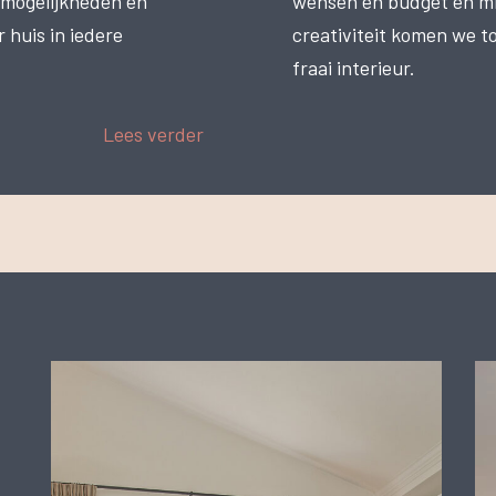
e mogelijkheden en
wensen en budget en mij
r huis in iedere
creativiteit komen we t
fraai interieur.
Lees verder