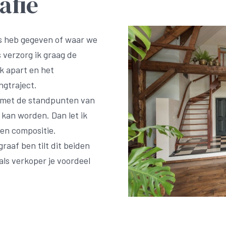
afie
es heb gegeven of waar we
 verzorg ik graag de
k apart en het
ngtraject.
g met de standpunten van
 kan worden. Dan let ik
l en compositie.
raaf ben tilt dit beiden
 als verkoper je voordeel