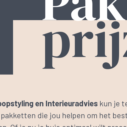
Pak
pri
oopstyling
en Interieuradvies
kun je t
pakketten die jou helpen om het best